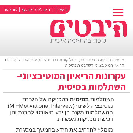
ראשי
ד"ר סרג'יו מרצ'בסקי
צור קשר
מרפאת הבטים- פסיכותרפיה, טיפול קוגניטיבי התנהגותי, פסיכיאטר
> עקרונות
הריאיון המוטיבציוני- השתלמות בסיסית
עקרונות הריאיון המוטיבציוני-
השתלמות בסיסית
השתלמות
בסיסית
בטכניקה של הגברת
מוטיבציה לשינוי (
MI=Motivational Intervew
).
ההשתלמות מקנה הן ידע תיאורטי להבנת והן
רכישת טכניקות מעשיות.
מומלץ להרחיב את הידע בהמשך במסגרת