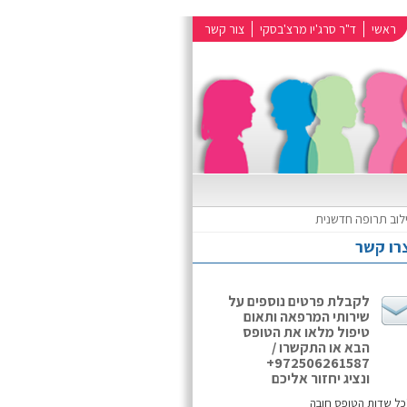
ראשי
ד"ר סרג'יו מרצ'בסקי
צור קשר
ילוב תרופה חדשנית
רו קשר
לקבלת פרטים נוספים על
שירותי המרפאה ותאום
טיפול מלאו את הטופס
הבא או התקשרו /
972506261587+
ונציג יחזור אליכם
כל שדות הטופס חובה