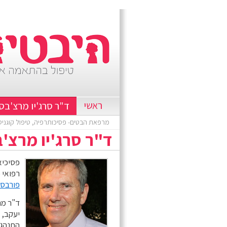
ראשי
ד"ר סרג'יו מרצ'בס
מרפאת הבטים- פסיכותרפיה, טיפול קוגניט
ד"ר סרג'יו מרצ'
פסיכיא
רפואי 
פורבס.
ד"ר מר
יעקב, 
התנהגו