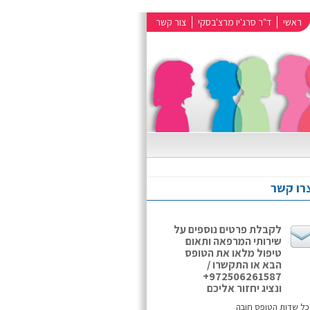
ראשי
ד"ר סרג'יו מרצ'בסקי
צור קשר
רו קשר
לקבלת פרטים נוספים על
שירותי המרפאה ותאום
טיפול מלאו את הטופס
הבא או התקשרו /
972506261587+
ונציג יחזור אליכם
כל שדות הטופס חובה