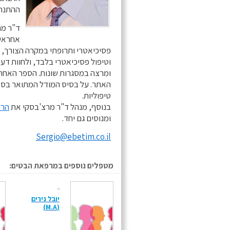
ההתנהגו
ד"ר מר
אחראי 
פסיכיאטרי ותרופתי במקרה הצורך, הן
וטיפול פסיכיאטרי בלבד, ולחוות דע
ומרצה במסגרות שונות. הספר האחרו
האתר. על בסיס המודל המתואר בספר
טיפוליות.
בנוסף, מנהל ד"ר מרצ'בסקי את
הרש
ומנוסים גם יחד.
Sergio@ebetim.co.il
מטפלים נוספים במרפאת הבטים:
יובל נירים
(M.A)