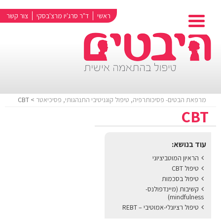
ראשי
ד"ר סרג'יו מרצ'בסקי
צור קשר
מרפאת הבטים- פסיכותרפיה, טיפול קוגניטיבי התנהגותי, פסיכיאטר
> CBT
CBT
עוד בנושא:
הראיון המוטביציוני
טיפול CBT
טיפול בסכמות
קשיבות (מיינדפולנס-
mindfulness)
טיפול רציונלי-אמוטיבי – REBT